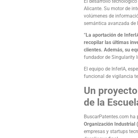
El desarrollo tecnológico
Alicante. Su motor de inte
volúmenes de información
semántica avanzada de 
“
La aportación de InferI
recopilar las últimas i
clientes. Además, su eq
fundador de Singularity 
El equipo de InferIA, esp
funcional de vigilancia 
Un proyecto
de la Escuel
BuscarPatentes.com ha p
Organización Industrial 
empresas y startups tecno