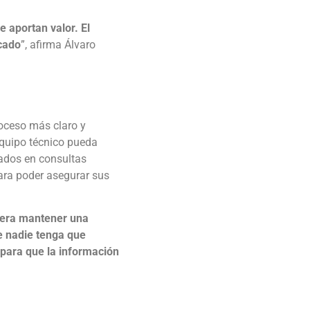
 aportan valor. El
cado
”, afirma Álvaro
roceso más claro y
equipo técnico pueda
zados en consultas
para poder asegurar sus
e era mantener una
ue nadie tenga que
 para que la información