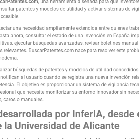
carPatentes.com
, una herramienta diseñada para que inventor
sultar patentes y modelos de utilidad y activar sistemas de vi
accesible.
etectar una necesidad ampliamente extendida entre quienes trab
Hasta ahora, consultar el estado de una invención en España im
itivas, ejecutar búsquedas avanzadas, revisar boletines manual
ros relevantes. BuscarPatentes.com nace para resolver este prob
moderna.
alizar búsquedas de patentes y modelos de utilidad concedidos 
notifican al usuario cuando se registra una nueva invención re
tencia. El objetivo es proporcionar un sistema de vigilancia tec
esional que necesite monitorizar su entorno innovador sin neces
s, caros o manuales.
esarrollada por InferIA, desde 
e la Universidad de Alicante