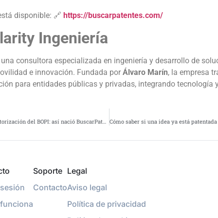
stá disponible: 🔗
https://buscarpatentes.com/
arity Ingeniería
una consultora especializada en ingeniería y desarrollo de solu
movilidad e innovación. Fundada por
Álvaro Marín
, la empresa t
ación para entidades públicas y privadas, integrando tecnología 
Alertas de patentes y monitorización del BOPI: así nació BuscarPatentes.com
cto
Soporte
Legal
r sesión
Contacto
Aviso legal
funciona
Política de privacidad