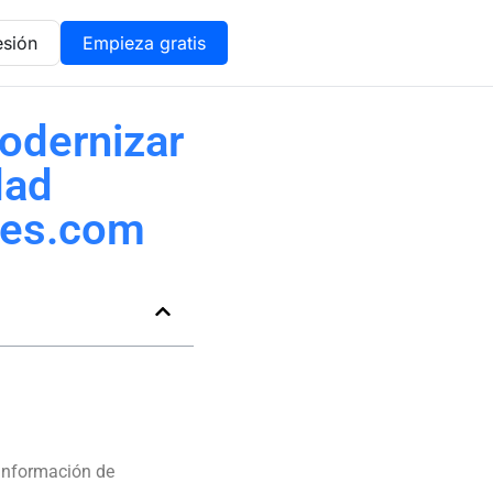
esión
Empieza gratis
odernizar
dad
tes.com
 información de