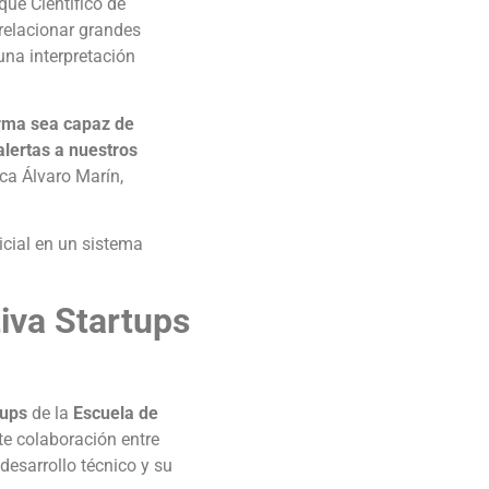
que Científico de
y relacionar grandes
na interpretación
orma sea capaz de
alertas a nuestros
aca Álvaro Marín,
icial en un sistema
iva Startups
tups
de la
Escuela de
te colaboración entre
desarrollo técnico y su