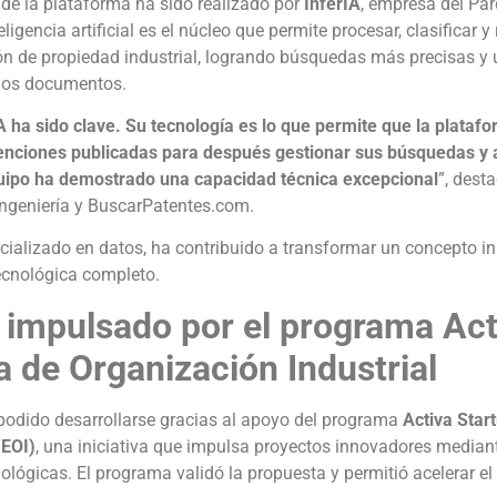
 de la plataforma ha sido realizado por
InferIA
, empresa del Par
ligencia artificial es el núcleo que permite procesar, clasificar 
 de propiedad industrial, logrando búsquedas más precisas y u
los documentos.
A ha sido clave. Su tecnología es lo que permite que la plataf
nvenciones publicadas para después gestionar sus búsquedas y 
uipo ha demostrado una capacidad técnica excepcional
”, dest
Ingeniería y BuscarPatentes.com.
ecializado en datos, ha contribuido a transformar un concepto in
tecnológica completo.
 impulsado por el programa Act
a de Organización Industrial
odido desarrollarse gracias al apoyo del programa
Activa Star
(EOI)
, una iniciativa que impulsa proyectos innovadores median
lógicas. El programa validó la propuesta y permitió acelerar el 